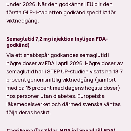
under 2026. När den godkänns i EU blir den
första GLP-1-tabletten godkänd specifikt för
viktnedgång.
Semaglutid 7,2 mg injektion (nyligen FDA-
godkänd)
Via ett snabbspår godkändes semaglutid i
högre doser av FDA i april 2026. Högre doser av
semaglutid har i STEP UP-studien visats ha 18,7
procent genomsnittlig viktnedgång (jämfört
med ca 15 procent med dagens högsta doser)
hos personer utan diabetes. Europeiska
läkemedelsverket och därmed svenska väntas
följa deras beslut.
CagriSema (fas 3 klar, NDA inlämnad till FDA)