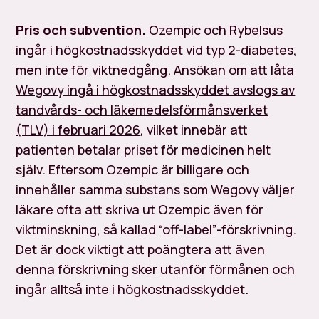
Pris och subvention.
Ozempic och Rybelsus
ingår i högkostnadsskyddet vid typ 2-diabetes,
men inte för viktnedgång. Ansökan om att låta
Wegovy ingå i högkostnadsskyddet avslogs av
tandvårds- och läkemedelsförmånsverket
(TLV) i februari 2026
, vilket innebär att
patienten betalar priset för medicinen helt
själv. Eftersom Ozempic är billigare och
innehåller samma substans som Wegovy väljer
läkare ofta att skriva ut Ozempic även för
viktminskning, så kallad “off-label”-förskrivning.
Det är dock viktigt att poängtera att även
denna förskrivning sker utanför förmånen och
ingår alltså
inte
i högkostnadsskyddet.