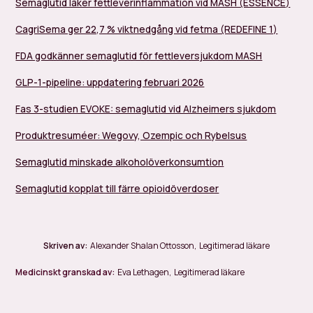
Semaglutid läker fettleverinflammation vid MASH (ESSENCE)
CagriSema ger 22,7 % viktnedgång vid fetma (REDEFINE 1)
FDA godkänner semaglutid för fettleversjukdom MASH
GLP-1-pipeline: uppdatering februari 2026
Fas 3-studien EVOKE: semaglutid vid Alzheimers sjukdom
Produktresuméer: Wegovy, Ozempic och Rybelsus
Semaglutid minskade alkoholöverkonsumtion
Semaglutid kopplat till färre opioidöverdoser
Skriven av:
Alexander Shalan Ottosson
,
Legitimerad läkare
Medicinskt granskad av:
Eva Lethagen
,
Legitimerad läkare