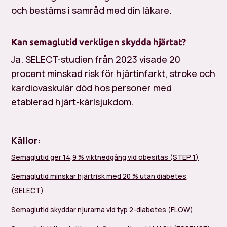
och bestäms i samråd med din läkare.
Kan semaglutid verkligen skydda hjärtat?
Ja. SELECT-studien från 2023 visade 20
procent minskad risk för hjärtinfarkt, stroke och
kardiovaskulär död hos personer med
etablerad hjärt-kärlsjukdom.
Källor:
Semaglutid ger 14,9 % viktnedgång vid obesitas (STEP 1)
Semaglutid minskar hjärtrisk med 20 % utan diabetes
(SELECT)
Semaglutid skyddar njurarna vid typ 2-diabetes (FLOW)