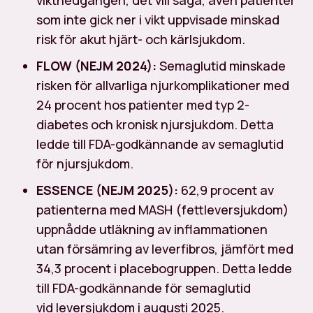
viktnedgången, det vill säga, även patienter
som inte gick ner i vikt uppvisade minskad
risk för akut hjärt- och kärlsjukdom.
FLOW (NEJM 2024):
Semaglutid minskade
risken för allvarliga njurkomplikationer med
24 procent hos patienter med typ 2-
diabetes och kronisk njursjukdom. Detta
ledde till FDA-godkännande av semaglutid
för njursjukdom.
ESSENCE (NEJM 2025):
62,9 procent av
patienterna med MASH (fettleversjukdom)
uppnådde utläkning av inflammationen
utan försämring av leverfibros, jämfört med
34,3 procent i placebogruppen. Detta ledde
till FDA-godkännande för semaglutid
vid leversjukdom i augusti 2025.