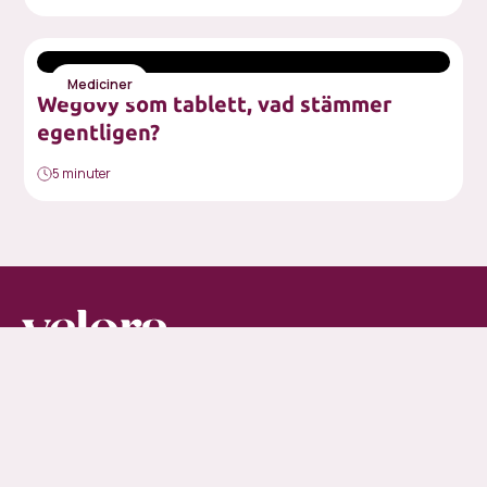
Mediciner
Wegovy som tablett, vad stämmer
egentligen?
5 minuter
Velora
Kontakt
Om Velora
08-525 132 73
Så fungerar det
hej@velora.se
Behandlingen
Viktmediciner