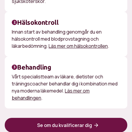
sjuksköterskor.
Hälsokontroll
2
Innan start av behandling genomgår du en
hälsokontroll med blodprovstagning och
läkarbedömning.
Läs mer om hälsokontrollen
.
Behandling
3
Vårt specialistteam av läkare, dietister och
träningscoacher behandlar dig i kombination med
nya moderna läkemedel.
Läs mer om
behandlingen
.
Se om du kvalificerar dig