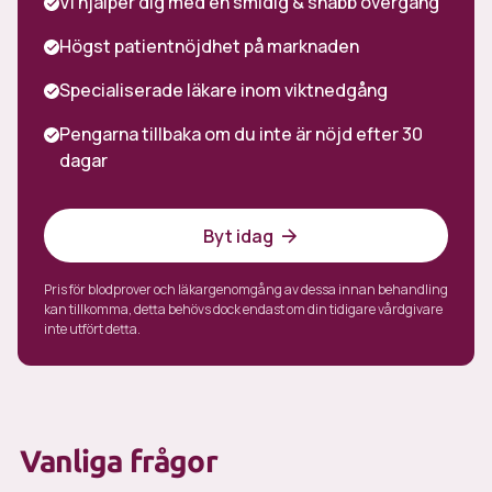
Vi hjälper dig med en smidig & snabb övergång
Högst patientnöjdhet på marknaden
Specialiserade läkare inom viktnedgång
Pengarna tillbaka om du inte är nöjd efter 30
dagar
Byt idag
Pris för blodprover och läkargenomgång av dessa innan behandling
kan tillkomma, detta behövs dock endast om din tidigare vårdgivare
inte utfört detta.
Vanliga frågor