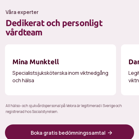
Våra experter
Dedikerat och personligt
vårdteam
Mina Munktell
Dan
Specialistsjuksköterska inom viktnedgång
Legi
och hälsa
vikt
All hälso- och sjukvårdspersonal på Velora är legitimerad i Sverige och
registrerad hos Socialstyrelsen.
Boka gratis bedömningssamtal