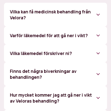
Vilka kan få medicinsk behandling från
Velora?
För att använda GLP-1-analoger för
viktminskning behöver du uppfylla något av
Varför läkemedel för att gå ner i vikt?
följande tre kriterier:
Du har ett BMI på 30 eller högre.
Vilka läkemedel förskriver ni?
Du har ett BMI på 27 eller högre och minst en
viktrelaterad sjukdom, såsom t.ex. högt
blodtryck, diabetes typ 2, förhöjda blodfetter,
Finns det några biverkningar av
sömnapnésyndrom eller åderförkalkning.
behandlingen?
studier
Du har tidigare uppfyllt något av ovanstående
kriterier men nu lyckats gå ned i vikt och
Hur mycket kommer jag att gå ner i vikt
önskar hjälp med att behålla din nuvarande
Läs mer om behandlingen.
av Veloras behandling?
vikt.