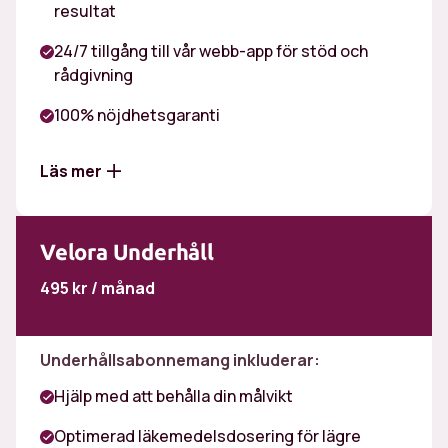
resultat
24/7 tillgång till vår webb-app för stöd och
rådgivning
100% nöjdhetsgaranti
Läs mer
Kostnad för läkemedel
Velora Underhåll
Kostnad för hälsokontroll
495 kr / månad
Nöjdhetsgaranti
Studentpris
Underhållsabonnemang inkluderar:
Hjälp med att behålla din målvikt
Optimerad läkemedelsdosering för lägre