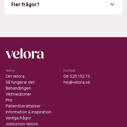
Fler frågor?
Nässjö och Skurup
testmottagningen.se/mottagningar
GLP-1-
analoger och Veloras behandling
gratis
bedömningssamtal
mail
Användarvillkor.
Velora
Kontakt
Om Velora
08-525 132 73
Så fungerar det
hej@velora.se
Behandlingen
Viktmediciner
Pris
Patientberättelser
Information & inspiration
Vanliga frågor
Jobba hos Velora