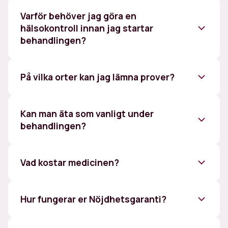
Varför behöver jag göra en
hälsokontroll innan jag startar
behandlingen?
hälsovinsterna
På vilka orter kan jag lämna prover?
Kan man äta som vanligt under
behandlingen?
Stockholm,
Göteborg, Malmö, Uppsala, Västerås, Örebro,
Vad kostar medicinen?
Linköping, Jönköping, Lund, Norrköping, Umeå,
Karlstad, Östersund, Kiruna, Växjö, Gävle,
Hur fungerar er Nöjdhetsgaranti?
Eskilstuna, Kalmar, Mölndal, Kungälv,
Sundsvall, Uddevalla, Borlänge, Falun,
Nyköping, Lidköping, Ängelholm, Katrineholm,