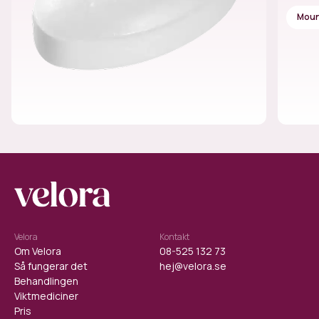
Moun
Velora
Kontakt
Om Velora
08-525 132 73
Så fungerar det
hej@velora.se
Behandlingen
Viktmediciner
Pris