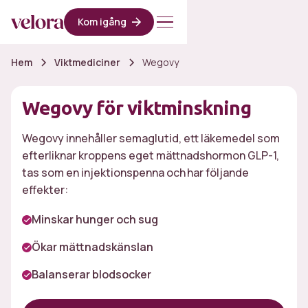
Kom igång
Hem
Viktmediciner
Wegovy
Wegovy för viktminskning
Wegovy innehåller semaglutid, ett läkemedel som
efterliknar kroppens eget mättnadshormon GLP-1,
tas som en injektionspenna och har följande
effekter:
Minskar hunger och sug
Ökar mättnadskänslan
Balanserar blodsocker