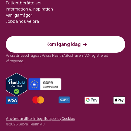
Patientberättelser
Information & inspiration
Vanliga frågor
Jobba hos Velora
Kom igång idag
Velora drivs och ägs av Velora Health AB och är en IVO-registrerad
vårdgivare.
Användarvillkor
Integritetspolicy
Cookies
© 2026 Velora Health AB