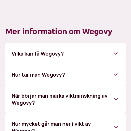
Mer information om Wegovy
Vilka kan få Wegovy?
För att använda Wegovy för viktminskning
behöver du uppfylla något av tre följande
Hur tar man Wegovy?
följande kriterier:
Du har ett BMI på 30 eller högre.
När börjar man märka viktminskning av
Du har ett BMI på 27 eller högre och minst en
Wegovy?
viktrelaterad sjukdom, såsom tex. högt
blodtryck, diabetes typ 2, förhöjda blodfetter,
sömnapnésyndrom eller åderförkalkning.
Hur mycket går man ner i vikt av
Du har tidigare uppfyllt något av ovanstående
Wegovy?