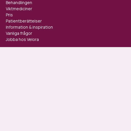
Behandlingen
Viktmediciner
Pris
Patientberättelser
Information & inspiration
Vanliga frågor
Jobba hos Velora
Kom igång idag
Velora drivs och ägs av Velora Health AB och är en IVO-registrerad
vårdgivare.