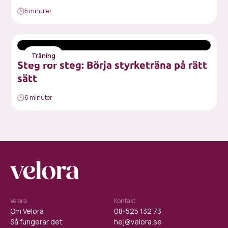
5 minuter
Träning
Steg för steg: Börja styrketräna på rätt
sätt
6 minuter
Velora
Kontakt
Om Velora
08-525 132 73
Så fungerar det
hej@velora.se