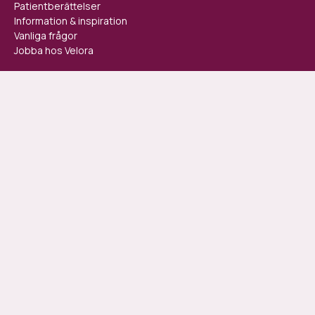
Patientberättelser
Information & inspiration
Vanliga frågor
Jobba hos Velora
Kom igång idag
Velora drivs och ägs av Velora Health AB och är en IVO-registrerad
vårdgivare.
Användarvillkor
Integritetspolicy
Cookies
© 2026 Velora Health AB