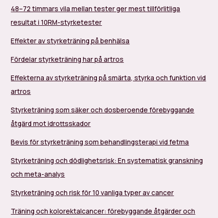
48–72 timmars vila mellan tester ger mest tillförlitliga
resultat i 10RM-styrketester
Effekter av styrketräning på benhälsa
Fördelar styrketräning har på artros
Effekterna av styrketräning på smärta, styrka och funktion vid
artros
Styrketräning som säker och dosberoende förebyggande
åtgärd mot idrottsskador
Bevis för styrketräning som behandlingsterapi vid fetma
Styrketräning och dödlighetsrisk: En systematisk granskning
och meta-analys
Styrketräning och risk för 10 vanliga typer av cancer
Träning och kolorektalcancer: förebyggande åtgärder och