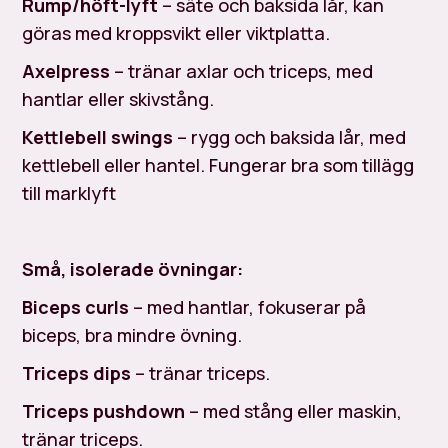
Rump/höft-lyft
– säte och baksida lår, kan
göras med kroppsvikt eller viktplatta.
Axelpress
– tränar axlar och triceps, med
hantlar eller skivstång.
Kettlebell swings
– rygg och baksida lår, med
kettlebell eller hantel. Fungerar bra som tillägg
till marklyft
Små, isolerade övningar:
Biceps curls
– med hantlar, fokuserar på
biceps, bra mindre övning.
Triceps dips
– tränar triceps.
Triceps pushdown
– med stång eller maskin,
tränar triceps.