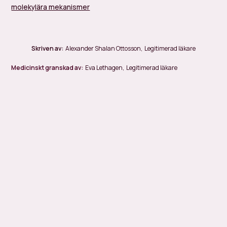
molekylära mekanismer
Skriven av:
Alexander Shalan Ottosson
,
Legitimerad läkare
Medicinskt granskad av:
Eva Lethagen
,
Legitimerad läkare