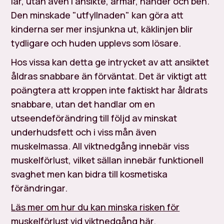
lår, utan även i ansikte, armar, händer och ben.
Den minskade "utfyllnaden" kan göra att
kinderna ser mer insjunkna ut, käklinjen blir
tydligare och huden upplevs som lösare.
Hos vissa kan detta ge intrycket av att ansiktet
åldras snabbare än förväntat. Det är viktigt att
poängtera att kroppen inte faktiskt har åldrats
snabbare, utan det handlar om en
utseendeförändring till följd av minskat
underhudsfett och i viss mån även
muskelmassa. All viktnedgång innebär viss
muskelförlust, vilket sällan innebär funktionell
svaghet men kan bidra till kosmetiska
förändringar.
Läs mer om hur du kan minska risken för
muskelförlust vid viktnedgång här.