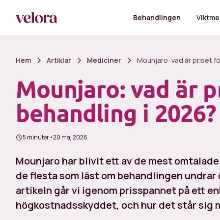
Behandlingen
Viktme
Hem
Artiklar
Mediciner
Mounjaro: vad är priset f
Mounjaro: vad är pr
behandling i 2026?
5 minuter
•
20 maj 2026
Mounjaro har blivit ett av de mest omtalad
de flesta som läst om behandlingen undrar ö
artikeln går vi igenom prisspannet på ett enk
högkostnadsskyddet, och hur det står sig