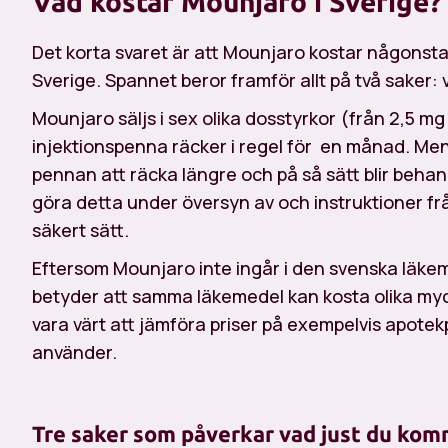
Vad kostar Mounjaro i Sverige?
Det korta svaret är att Mounjaro kostar någonst
Sverige. Spannet beror framför allt på två saker: 
Mounjaro säljs i sex olika dosstyrkor (från 2,5 mg 
injektionspenna räcker i regel för en månad. M
pennan att räcka längre och på så sätt blir behand
göra detta under översyn av och instruktioner fr
säkert sätt.
Eftersom Mounjaro inte ingår i den svenska läke
betyder att samma läkemedel kan kosta olika myc
vara värt att jämföra priser på exempelvis apotek
använder.
Tre saker som påverkar vad just du kom