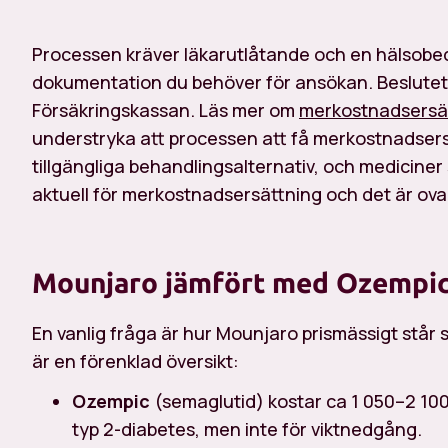
Processen kräver läkarutlåtande och en hälsobed
dokumentation du behöver för ansökan. Beslutet 
Försäkringskassan. Läs mer om
merkostnadsersät
understryka att processen att få merkostnadsersä
tillgängliga behandlingsalternativ, och medicine
aktuell för merkostnadsersättning och det är ovan
Mounjaro jämfört med Ozempi
En vanlig fråga är hur Mounjaro prismässigt står
är en förenklad översikt:
Ozempic
(semaglutid) kostar ca 1 050–2 10
typ 2-diabetes, men inte för viktnedgång.