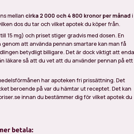
ans mellan
cirka 2 000 och 4 800 kronor per månad
i
vilken dos du tar och vilket apotek du köper från.
till 15 mg) och priset stiger gradvis med dosen. En
en genom att använda pennan smartare kan man få
lingen betydligt billigare. Det är dock viktigt att end
ån läkare så att du vet att du använder pennan på ett
medelsförmånen har apoteken fri prissättning. Det
ket beroende på var du hämtar ut receptet. Det kan
priser.se innan du bestämmer dig för vilket apotek du
mer betala: