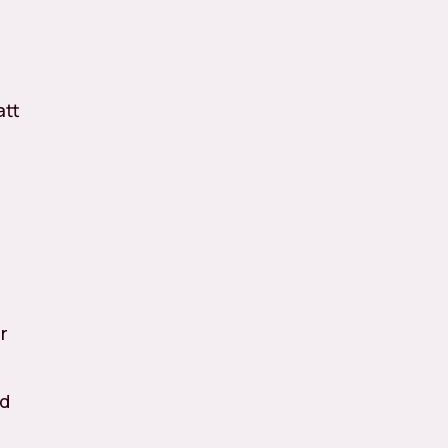
att
r
id