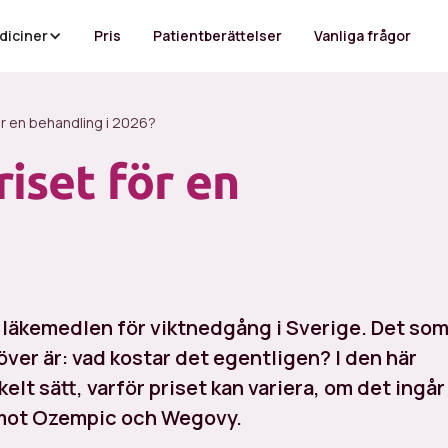
diciner
Pris
Patientberättelser
Vanliga frågor
ör en behandling i 2026?
iset för en
e läkemedlen för viktnedgång i Sverige. Det so
ver är: vad kostar det egentligen? I den här
elt sätt, varför priset kan variera, om det ingår 
 mot Ozempic och Wegovy.