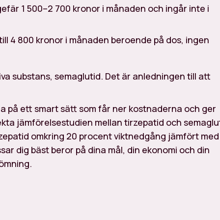
efär 1 500–2 700 kronor i månaden och ingår inte i
till 4 800 kronor i månaden beroende på dos, ingen
 substans, semaglutid. Det är anledningen till att
a på ett smart sätt som får ner kostnaderna och ger
ekta jämförelsestudien mellan tirzepatid och semaglu
rzepatid omkring 20 procent viktnedgång jämfört med
sar dig bäst beror på dina mål, din ekonomi och din
edömning.