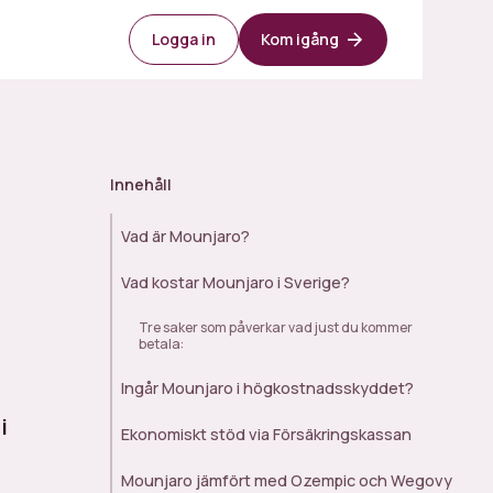
Logga in
Kom igång
Innehåll
Vad är Mounjaro?
Vad kostar Mounjaro i Sverige?
Tre saker som påverkar vad just du kommer
betala:
m
Ingår Mounjaro i högkostnadsskyddet?
i
Ekonomiskt stöd via Försäkringskassan
Mounjaro jämfört med Ozempic och Wegovy