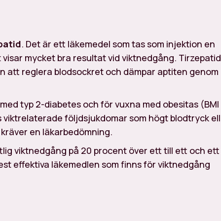
patid
. Det är ett läkemedel som tas som injektion en
 visar mycket bra resultat vid viktnedgång. Tirzepatid
pen att reglera blodsockret och dämpar aptiten genom
 med typ 2-diabetes och för vuxna med obesitas (BMI
s viktrelaterade följdsjukdomar som högt blodtryck el
 kräver en läkarbedömning.
tlig viktnedgång på 20 procent över ett till ett och ett
e mest effektiva läkemedlen som finns för viktnedgång