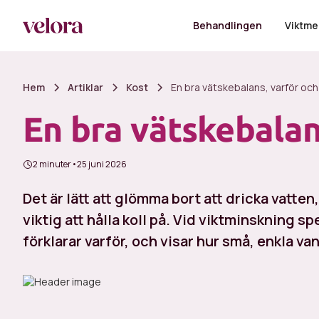
Behandlingen
Viktme
Hem
Artiklar
Kost
En bra vätskebalans, varför och
En bra vätskebalan
2 minuter
•
25 juni 2026
Det är lätt att glömma bort att dricka vatt
viktig att hålla koll på. Vid viktminskning sp
förklarar varför, och visar hur små, enkla va