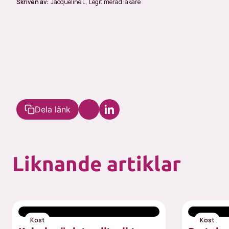
Skriven av:
Jacqueline L
,
Legitimerad läkare
Dela länk
Liknande artiklar
Kost
Kost