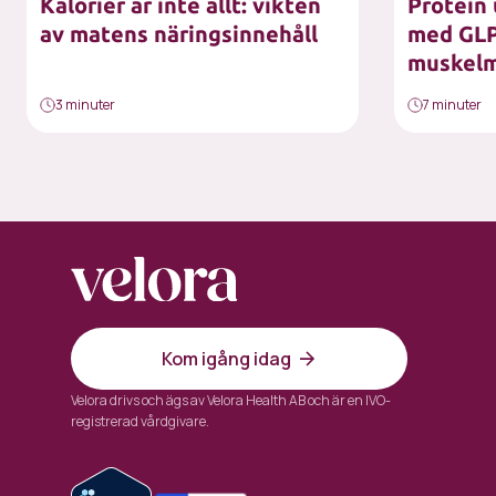
Kalorier är inte allt: vikten
Protein
av matens näringsinnehåll
med GLP-
muskel
3 minuter
7 minuter
Kom igång idag
Velora drivs och ägs av Velora Health AB och är en IVO-
registrerad vårdgivare.