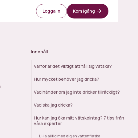
Logga in
Kom igång
Innehåll
Varför är det viktigt att få i sig vätska?
Hur mycket behöver jag dricka?
a
Vad händer om jag inte dricker tillräckligt?
Vad ska jag dricka?
Hur kan jag öka mitt vätskeintag? 7 tips från
våra experter‍
1. Ha alltid med dig en vattenflaska