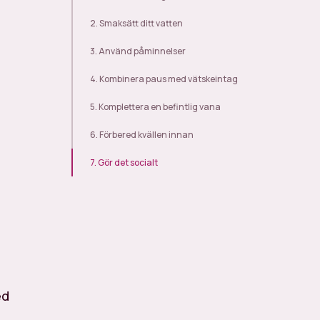
2. Smaksätt ditt vatten
3. Använd påminnelser
4. Kombinera paus med vätskeintag
5. Komplettera en befintlig vana
6. Förbered kvällen innan
7. Gör det socialt
ed