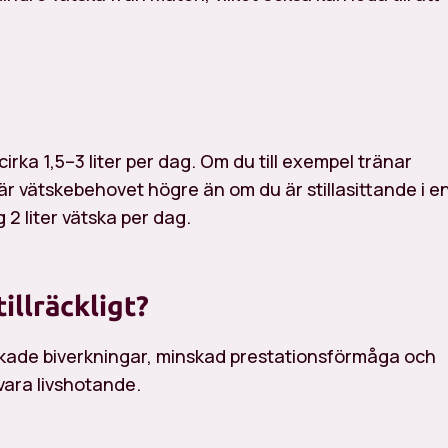
irka 1,5–3 liter per dag. Om du till exempel tränar
är vätskebehovet högre än om du är stillasittande i e
g 2 liter vätska per dag.
illräckligt?
l ökade biverkningar, minskad prestationsförmåga och
 vara livshotande.