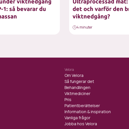
 under viktnedgång
Ultraprocessad mat:
1: så bevarar du
det och varför den 
massan
viktnedgång?
4 minuter
Velora
Om Velora
Så fungerar det
Behandlingen
Viktmediciner
Pris
Patientberättelser
Information & inspiration
Vanliga frågor
Jobba hos Velora