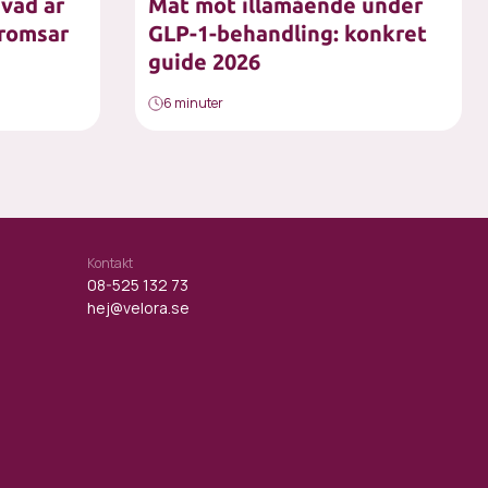
 vad är
Mat mot illamående under
bromsar
GLP-1-behandling: konkret
guide 2026
6 minuter
Kontakt
08-525 132 73
hej@velora.se