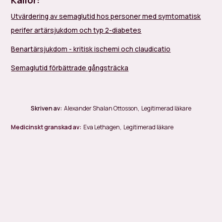
Källor:
Utvärdering av semaglutid hos personer med symtomatisk
perifer artärsjukdom och typ 2-diabetes
Benartärsjukdom - kritisk ischemi och claudicatio
Semaglutid förbättrade gångsträcka
Skriven av:
Alexander Shalan Ottosson
,
Legitimerad läkare
Medicinskt granskad av:
Eva Lethagen
,
Legitimerad läkare