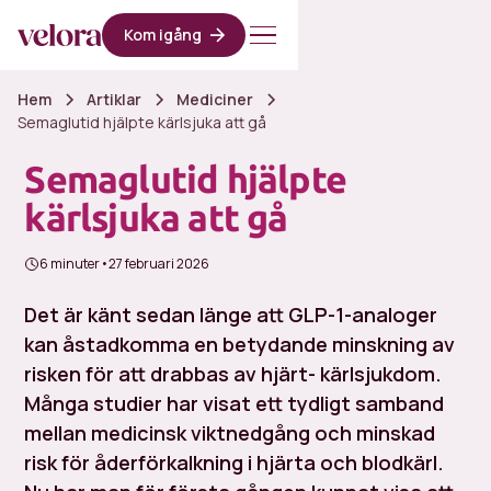
Kom igång
Hem
Artiklar
Mediciner
Semaglutid hjälpte kärlsjuka att gå
Semaglutid hjälpte
kärlsjuka att gå
6 minuter
•
27 februari 2026
Det är känt sedan länge att GLP-1-analoger
kan åstadkomma en betydande minskning av
risken för att drabbas av hjärt- kärlsjukdom.
Många studier har visat ett tydligt samband
mellan medicinsk viktnedgång och minskad
risk för åderförkalkning i hjärta och blodkärl.