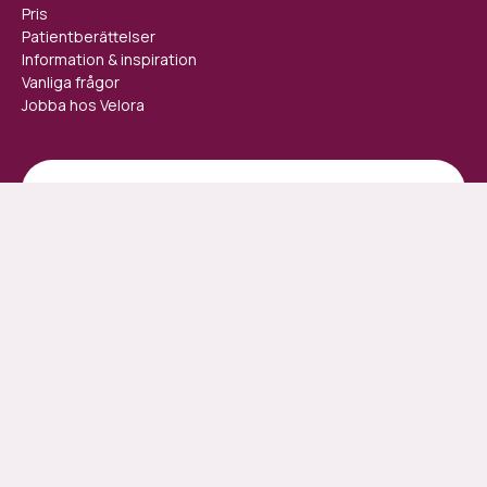
Pris
Patientberättelser
Information & inspiration
Vanliga frågor
Jobba hos Velora
Kom igång idag
Velora drivs och ägs av Velora Health AB och är en IVO-registrerad
vårdgivare.
Användarvillkor
Integritetspolicy
Cookies