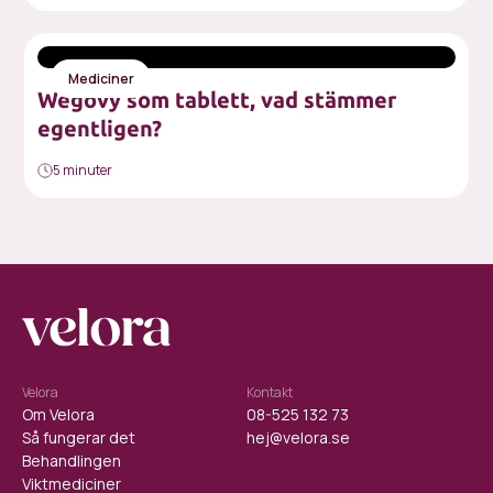
Mediciner
Wegovy som tablett, vad stämmer
egentligen?
5 minuter
Velora
Kontakt
Om Velora
08-525 132 73
Så fungerar det
hej@velora.se
Behandlingen
Viktmediciner