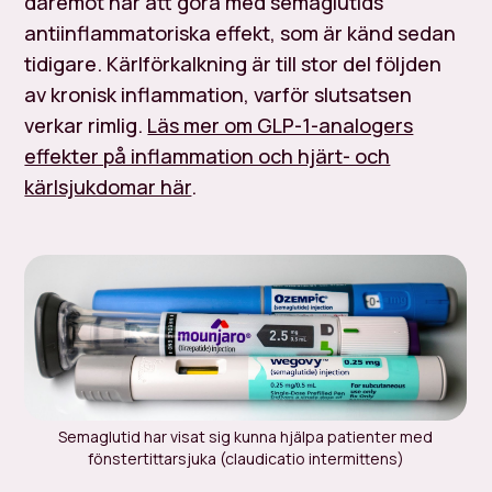
däremot har att göra med semaglutids
antiinflammatoriska effekt, som är känd sedan
tidigare. Kärlförkalkning är till stor del följden
av kronisk inflammation, varför slutsatsen
verkar rimlig.
Läs mer om GLP-1-analogers
effekter på inflammation och hjärt- och
kärlsjukdomar här
.
Semaglutid har visat sig kunna hjälpa patienter med
fönstertittarsjuka (claudicatio intermittens)