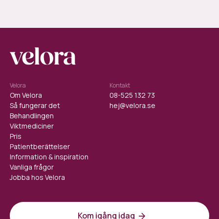
Velora
Kontakt
Om Velora
08-525 132 73
Så fungerar det
hej@velora.se
Behandlingen
Viktmediciner
Pris
Patientberättelser
Information & inspiration
Vanliga frågor
Jobba hos Velora
Kom igång idag