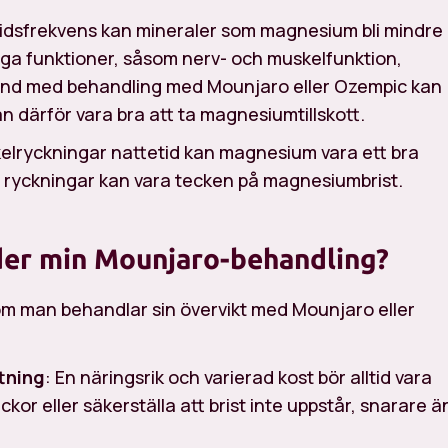
tidsfrekvens kan mineraler som magnesium bli mindre
nga funktioner, såsom nerv- och muskelfunktion,
and med behandling med Mounjaro eller Ozempic kan
 därför vara bra att ta magnesiumtillskott.
kelryckningar nattetid kan magnesium vara ett bra
h ryckningar kan vara tecken på magnesiumbrist.
nder min Mounjaro-behandling?
 om man behandlar sin övervikt med Mounjaro eller
tning
: En näringsrik och varierad kost bör alltid vara
ckor eller säkerställa att brist inte uppstår, snarare ä