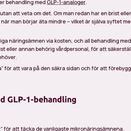
under behandling med
GLP-1-analoger
.
 utan att veta om det. Om man redan har en brist elle
en när man börjar äta mindre – vilket är själva syftet m
ändiga näringsämnen via kosten, och all behandling med
st eller annan behörig vårdpersonal, för att säkerstäl
ehöver.
na” för att vara på den säkra sidan och för att förebyg
vid GLP-1-behandling
r” för att täcka de vanligaste mikronäringsämnena.