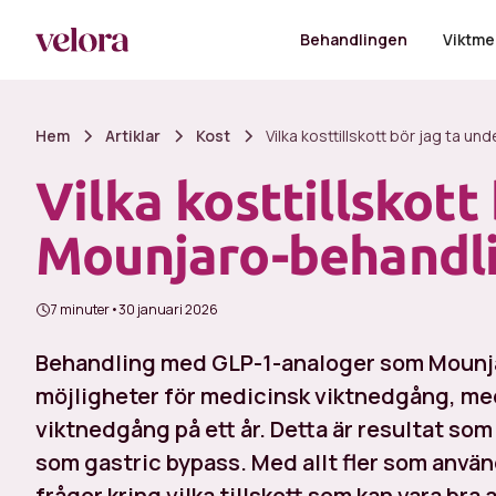
Behandlingen
Viktme
Hem
Artiklar
Kost
Vilka kosttillskott bör jag ta 
Vilka kosttillskott
Mounjaro-behandl
7 minuter
•
30 januari 2026
Behandling med GLP-1-analoger som Mounja
möjligheter för medicinsk viktnedgång, me
viktnedgång på ett år. Detta är resultat som
som gastric bypass. Med allt fler som anvä
frågor kring vilka tillskott som kan vara br