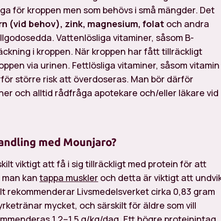
iga för kroppen men som behövs i små mängder. Det
rn (vid behov), zink, magnesium, folat
och andra
 tillgodosedda. Vattenlösliga vitaminer, såsom B-
ckning i kroppen. När kroppen har fått tillräckligt
oppen via urinen. Fettlösliga vitaminer, såsom vitamin
för större risk att överdoseras. Man bör därför
iner och alltid rådfråga apotekare och/eller läkare vid
ehandling med Mounjaro?
t viktigt att få i sig tillräckligt med protein för att
tt man kan
tappa muskler
och detta är viktigt att undvi
rellt rekommenderar Livsmedelsverket cirka 0,83 gram
rketränar mycket, och särskilt för äldre som vill
kommenderas 1,2–1,5 g/kg/dag. Ett högre proteinintag