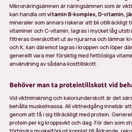
Mikronäringsämnen är näringsämnen som är vikt
kan handla om
vitamin B-komplex, D-vitamin, jä
mineraler som annars riskerar att bli otillräckligt
vitaminer och C-vitamin, lagras i mycket låg utsträ
filtreras överskottet ut av njurarna och lämnar kr
och K, kan däremot lagras i kroppen och löper där
generellt vara mer försiktig med fettlösliga vitam
användning av sådana kosttillskott.
Behöver man ta proteintillskott vid b
Vid viktminskning och kaloriunderskott är det särskil
behålla muskelmassa. All viktnedgång innebär a
genom att få i sig tillräckligt med protein. Gene
protein per kg kroppsvikt och dag. För den som sty
förhindra muskelförlust kopplat till åldrande, re