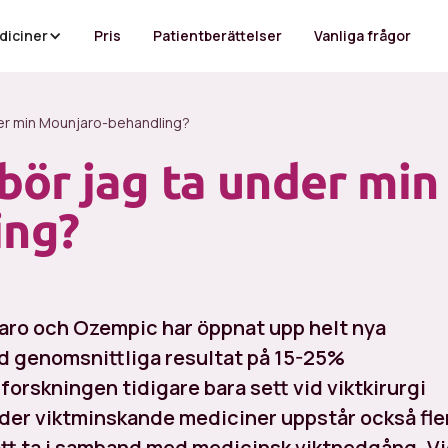
diciner
Pris
Patientberättelser
Vanliga frågor
under min Mounjaro-behandling?
 bör jag ta under min
ing?
ro och Ozempic har öppnat upp helt nya
d genomsnittliga resultat på 15-25%
 forskningen tidigare bara sett vid viktkirurgi
nder viktminskande mediciner uppstår också fle
a att ta i samband med medicinsk viktnedgång. V