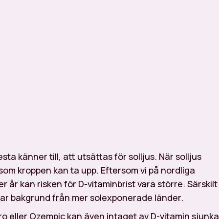
ta känner till, att utsättas för solljus. När solljus
 som kroppen kan ta upp. Eftersom vi på nordliga
 år kan risken för D-vitaminbrist vara större. Särskilt
j har bakgrund från mer solexponerade länder.
o eller Ozempic kan även intaget av D-vitamin sjunka