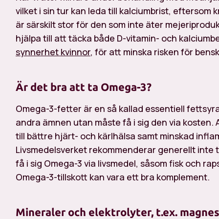
vilket i sin tur kan leda till kalciumbrist, efterso
är särskilt stor för den som inte äter mejeriprodu
hjälpa till att täcka både D-vitamin- och kalciumbeh
synnerhet kvinnor
, för att minska risken för bens
Är det bra att ta Omega-3?
Omega-3-fetter är en så kallad essentiell fettsyra
andra ämnen utan måste få i sig den via kosten. At
till bättre hjärt- och kärlhälsa samt minskad infl
Livsmedelsverket rekommenderar generellt inte ti
få i sig Omega-3 via livsmedel, såsom fisk och ra
Omega-3-tillskott kan vara ett bra komplement.
Mineraler och elektrolyter, t.ex. magne