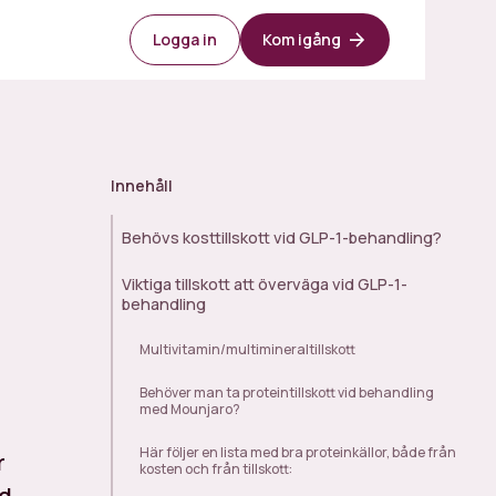
Logga in
Kom igång
Innehåll
Behövs kosttillskott vid GLP-1-behandling?
Viktiga tillskott att överväga vid GLP-1-
behandling
Multivitamin/multimineraltillskott
Behöver man ta proteintillskott vid behandling
med Mounjaro?
Här följer en lista med bra proteinkällor, både från
r
kosten och från tillskott:
id