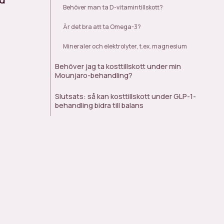
Behöver man ta D-vitamintillskott?
Är det bra att ta Omega-3?
Mineraler och elektrolyter, t.ex. magnesium
Behöver jag ta kosttillskott under min
Mounjaro-behandling?
Slutsats: så kan kosttillskott under GLP-1-
behandling bidra till balans