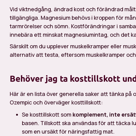
Vid viktnedgång, ändrad kost och förändrad mål
tillgängliga. Magnesium behövs i kroppen för må
tarmrörelser och sömn. Kostförändringar i samb
innebära ett minskat magnesiumintag, och det kan
Särskilt om du upplever muskelkramper eller mus
alternativ att testa, eftersom muskelkramper oc
Behöver jag ta kosttillskott u
Här är en lista över generella saker att tänka på
Ozempic och överväger kosttillskott:
Se kosttillskott som
komplement, inte ersät
basen. Tillskott ska användas för att täcka lu
som en ursäkt för näringsfattig mat.