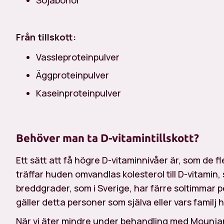
Sojabönor
Från tillskott:
Vassleproteinpulver
Äggproteinpulver
Kaseinproteinpulver
Behöver man ta D-vitamintillskott?
Ett sätt att få högre D-vitaminnivåer är, som de fles
träffar huden omvandlas kolesterol till D-vitamin,
breddgrader, som i Sverige, har färre soltimmar per
gäller detta personer som själva eller vars famil
När vi äter mindre under behandling med Mounjar