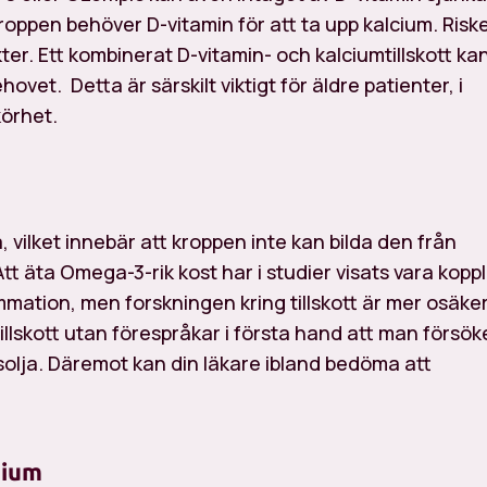
m kroppen behöver D-vitamin för att ta upp kalcium. Risk
kter. Ett kombinerat D-vitamin- och kalciumtillskott ka
ovet. Detta är särskilt viktigt för äldre patienter, i
körhet.
, vilket innebär att kroppen inte kan bilda den från
t äta Omega-3-rik kost har i studier visats vara kopp
ammation, men forskningen kring tillskott är mer osäke
llskott utan förespråkar i första hand att man försök
psolja. Däremot kan din läkare ibland bedöma att
sium