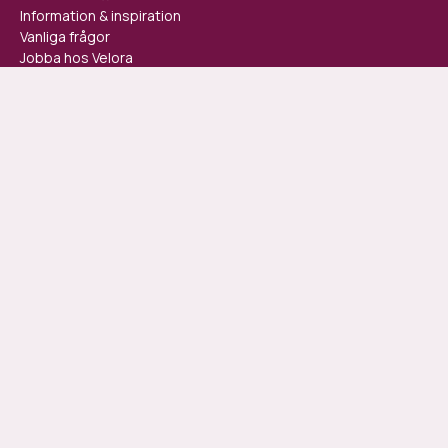
Information & inspiration
Vanliga frågor
Jobba hos Velora
Kom igång idag
Velora drivs och ägs av Velora Health AB och är en IVO-registrerad
vårdgivare.
Användarvillkor
Integritetspolicy
Cookies
© 2026 Velora Health AB